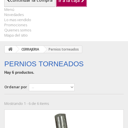
Continuar la compra
Ir a la caja
Menú
Novedades
Lo mas vendido
Promociones
Quienes somos
Mapa del sitio
CERRAJERIA
Pernios torneados
PERNIOS TORNEADOS
Hay 6 productos.
Ordenar por
Mostrando 1 - 6 de 6 items