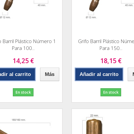
o Barril Plástico Número 1
Grifo Barril Plástico Núm
Para 100...
Para 150...
14,25 €
18,15 €
dir al carrito
Más
Añadir al carrito
En stock
En stock