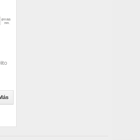
lito
Más