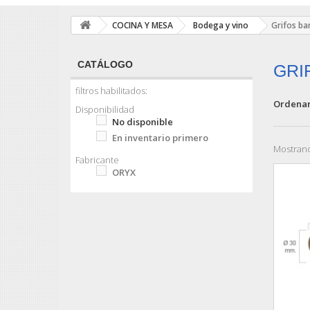
COCINA Y MESA
Bodega y vino
Grifos bar
CATÁLOGO
GRI
filtros habilitados:
Ordenar
Disponibilidad
No disponible
En inventario primero
Mostrand
Fabricante
ORYX