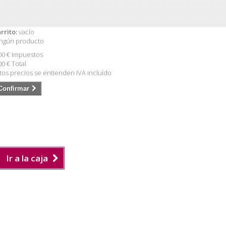
rrito:
vacío
ngún producto
00 €
Impuestos
00 €
Total
tos precios se entienden IVA incluído
Confirmar
Ir a la caja