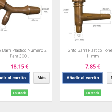
o Barril Plástico Número 2
Grifo Barril Plástico Tone
Para 300...
11mm
18,15 €
7,85 €
dir al carrito
Más
Añadir al carrito
En stock
En stock