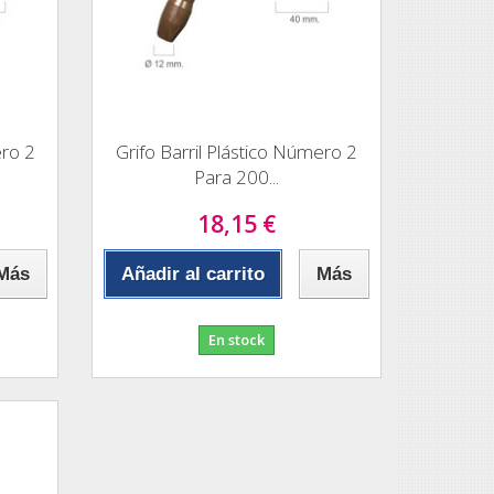
ero 2
Grifo Barril Plástico Número 2
Para 200...
18,15 €
Más
Añadir al carrito
Más
En stock