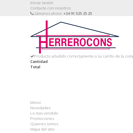
Iniciar sesión
Contacte con nosotros
Llámanos ahora:
+34 91 525 25 25
Producto añadido correctamente a su carrito de la com
Cantidad
Total
Menú
Novedades
Lo mas vendido
Promociones
Quienes somos
Mapa del sitio