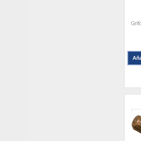
Grif
Aña