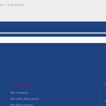
o 1 - 8 de 8 items
Mi cuenta
Mis compras
Mis vales descuento
Mis direcciones