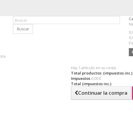
Ca
Ni
Buscar
0,
0,
Es
pra
Hay 1 artículo en su cesta.
Total productos: (impuestos inc.)
Impuestos
0,00 €
Total (impuestos inc.)
Continuar la compra