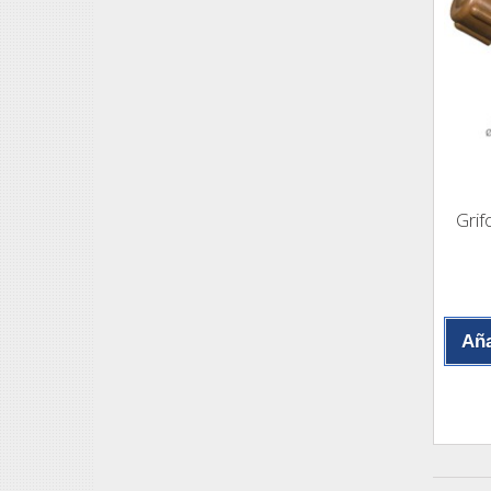
Grif
Aña