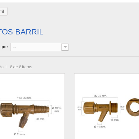
ril
FOS BARRIL
 por
--
o 1 - 8 de 8 items