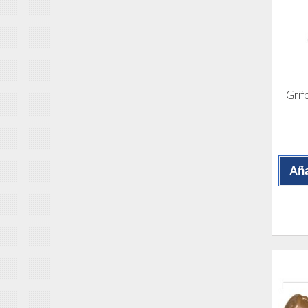
Grif
Aña