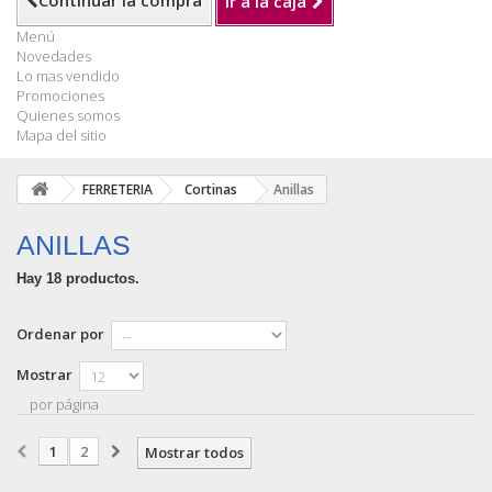
Continuar la compra
Ir a la caja
Menú
Novedades
Lo mas vendido
Promociones
Quienes somos
Mapa del sitio
FERRETERIA
Cortinas
Anillas
ANILLAS
Hay 18 productos.
Ordenar por
Mostrar
por página
1
2
Mostrar todos