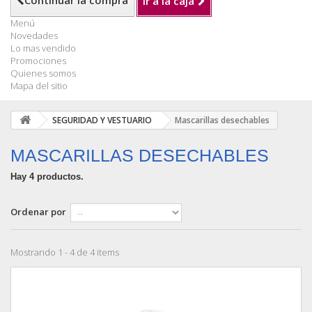
Continuar la compra
Ir a la caja
Menú
Novedades
Lo mas vendido
Promociones
Quienes somos
Mapa del sitio
SEGURIDAD Y VESTUARIO
Mascarillas desechables
MASCARILLAS DESECHABLES
Hay 4 productos.
Ordenar por
Mostrando 1 - 4 de 4 items