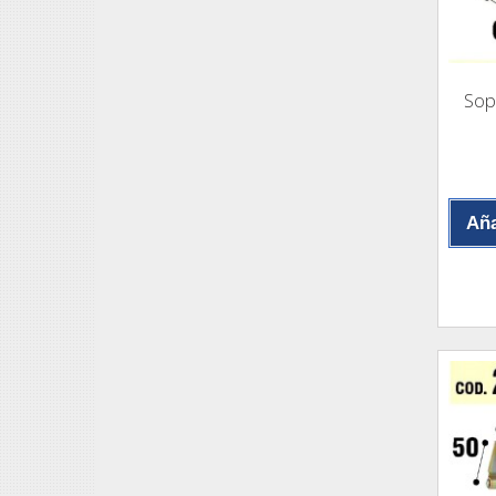
Sop
Aña