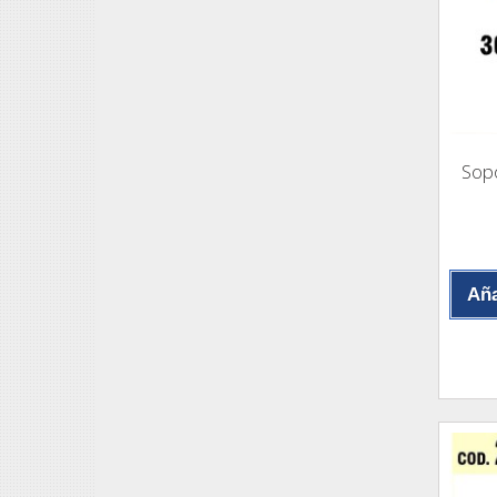
Sop
Aña