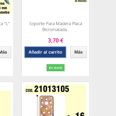
a "L"
Soporte Para Madera Placa
Bicromatada...
3,70 €
Más
Añadir al carrito
Más
En stock