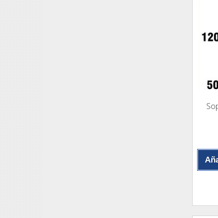
So
Aña