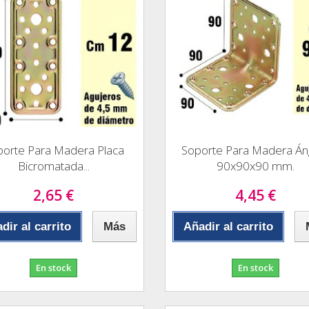
porte Para Madera Placa
Soporte Para Madera Án
Bicromatada...
90x90x90 mm.
2,65 €
4,45 €
dir al carrito
Más
Añadir al carrito
En stock
En stock