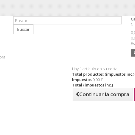
Ca
Ni
Buscar
0,
0,
Es
pra
Hay 1 artículo en su cesta.
Total productos: (impuestos inc.)
Impuestos
0,00 €
Total (impuestos inc.)
Continuar la compra