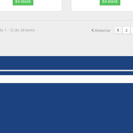
En stock
En stock
o 1 - 12 de 38 items
Anterior
1
2