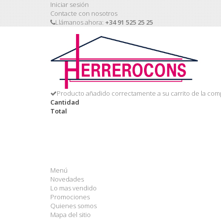
Iniciar sesión
Contacte con nosotros
Llámanos ahora:
+34 91 525 25 25
Producto añadido correctamente a su carrito de la com
Cantidad
Total
Menú
Novedades
Lo mas vendido
Promociones
Quienes somos
Mapa del sitio