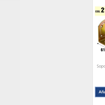
Sopo
Aña