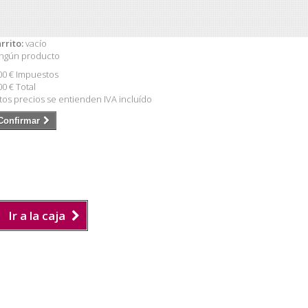
rrito:
vacío
ngún producto
00 €
Impuestos
00 €
Total
tos precios se entienden IVA incluído
Confirmar
Ir a la caja