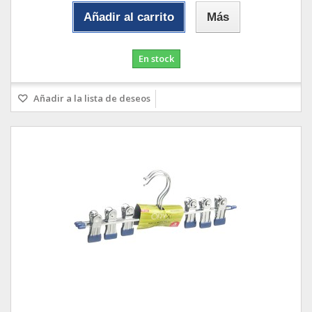
Añadir al carrito
Más
En stock
Añadir a la lista de deseos