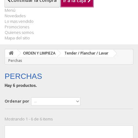
Continuar la compra
Ir a la caja
Menú
Novedades
Lo mas vendido
Promociones
Quienes somos
Mapa del sitio
ORDEN Y LIMPIEZA
Tender / Planchar / Lavar
Perchas
PERCHAS
Hay 6 productos.
Ordenar por
Mostrando 1 - 6 de 6 items