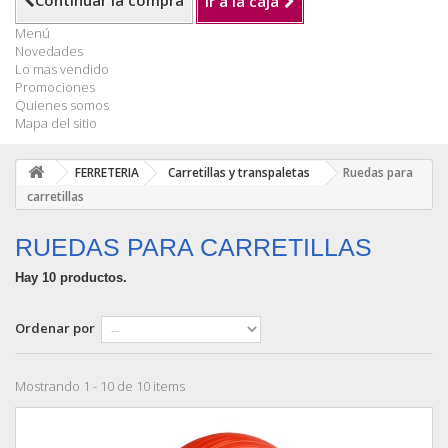
Continuar la compra
Ir a la caja
Menú
Novedades
Lo mas vendido
Promociones
Quienes somos
Mapa del sitio
FERRETERIA
Carretillas y transpaletas
Ruedas para
carretillas
RUEDAS PARA CARRETILLAS
Hay 10 productos.
Ordenar por
Mostrando 1 - 10 de 10 items