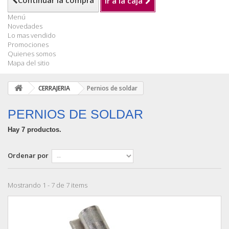
Continuar la compra
Ir a la caja
Menú
Novedades
Lo mas vendido
Promociones
Quienes somos
Mapa del sitio
CERRAJERIA
Pernios de soldar
PERNIOS DE SOLDAR
Hay 7 productos.
Ordenar por
Mostrando 1 - 7 de 7 items