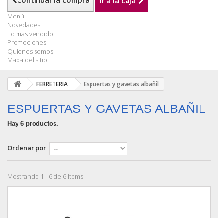
Continuar la compra
Ir a la caja
Menú
Novedades
Lo mas vendido
Promociones
Quienes somos
Mapa del sitio
FERRETERIA
Espuertas y gavetas albañil
ESPUERTAS Y GAVETAS ALBAÑIL
Hay 6 productos.
Ordenar por
Mostrando 1 - 6 de 6 items