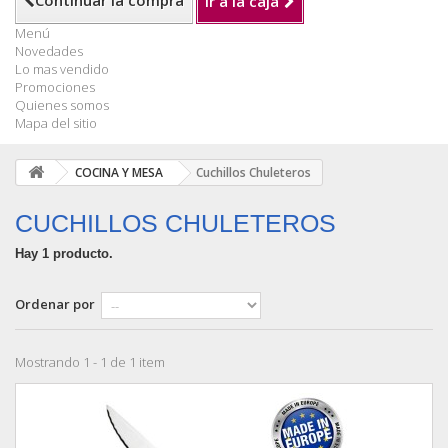
Continuar la compra
Ir a la caja
Menú
Novedades
Lo mas vendido
Promociones
Quienes somos
Mapa del sitio
COCINA Y MESA
Cuchillos Chuleteros
CUCHILLOS CHULETEROS
Hay 1 producto.
Ordenar por
Mostrando 1 - 1 de 1 item