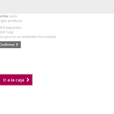
rrito:
vacío
ngún producto
00 €
Impuestos
00 €
Total
tos precios se entienden IVA incluído
Confirmar
Ir a la caja