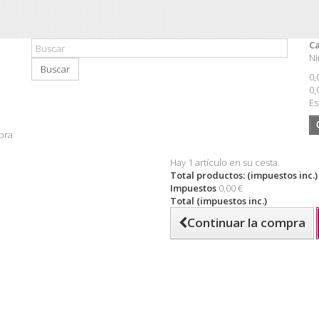
Ca
Ni
Buscar
0,
0,
Es
pra
Hay 1 artículo en su cesta.
Total productos: (impuestos inc.)
Impuestos
0,00 €
Total (impuestos inc.)
Continuar la compra