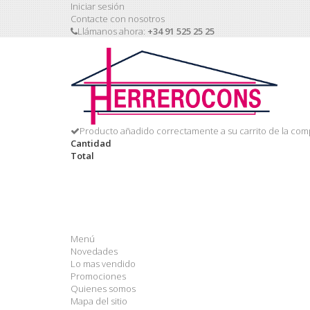
Iniciar sesión
Contacte con nosotros
Llámanos ahora:
+34 91 525 25 25
Producto añadido correctamente a su carrito de la com
Cantidad
Total
Menú
Novedades
Lo mas vendido
Promociones
Quienes somos
Mapa del sitio