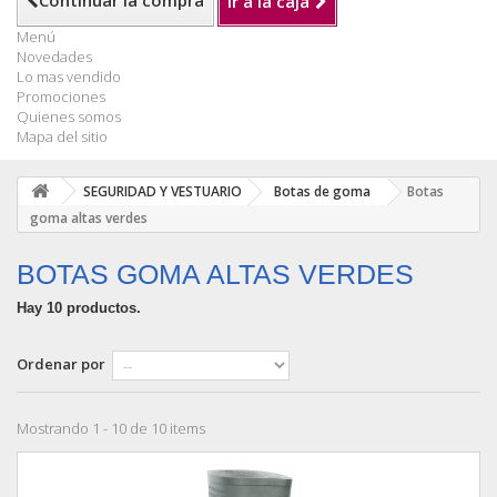
Continuar la compra
Ir a la caja
Menú
Novedades
Lo mas vendido
Promociones
Quienes somos
Mapa del sitio
SEGURIDAD Y VESTUARIO
Botas de goma
Botas
goma altas verdes
BOTAS GOMA ALTAS VERDES
Hay 10 productos.
Ordenar por
Mostrando 1 - 10 de 10 items