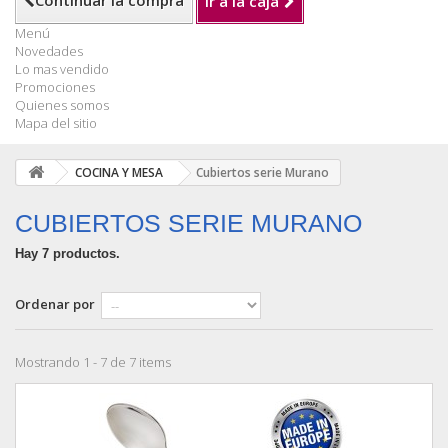
Continuar la compra
Ir a la caja
Menú
Novedades
Lo mas vendido
Promociones
Quienes somos
Mapa del sitio
COCINA Y MESA
Cubiertos serie Murano
CUBIERTOS SERIE MURANO
Hay 7 productos.
Ordenar por
Mostrando 1 - 7 de 7 items