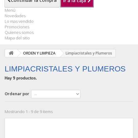
Continuar la compra
Ir a la caja
Menú
Novedades
Lo mas vendido
Promociones
Quienes somos
Mapa del sitio
ORDEN Y LIMPIEZA
Limpiacristales y Plumeros
LIMPIACRISTALES Y PLUMEROS
Hay 9 productos.
Ordenar por
Mostrando 1 - 9 de 9 items