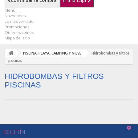
Continuar la compra
Ir a la caja
Menú
Novedades
Lo mas vendido
Promociones
Quienes somos
Mapa del sitio
PISCINA, PLAYA, CAMPING Y NIEVE
Hidrobombas y filtros
piscinas
HIDROBOMBAS Y FILTROS
PISCINAS
BOLETÍN