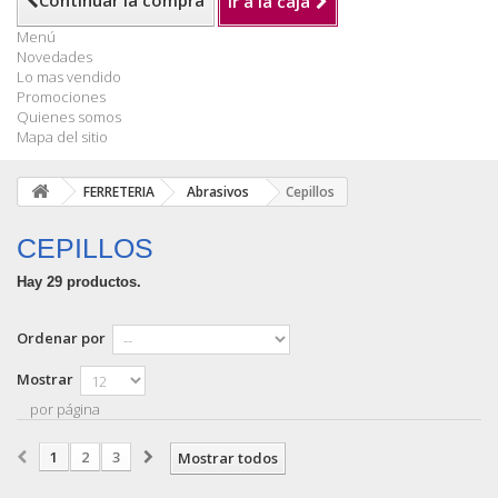
Continuar la compra
Ir a la caja
Menú
Novedades
Lo mas vendido
Promociones
Quienes somos
Mapa del sitio
FERRETERIA
Abrasivos
Cepillos
CEPILLOS
Hay 29 productos.
Ordenar por
Mostrar
por página
1
2
3
Mostrar todos