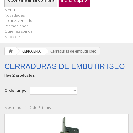
Continuar la compra
Ir a la caja
Menú
Novedades
Lo mas vendido
Promociones
Quienes somos
Mapa del sitio
CERRAJERIA
Cerraduras de embutir Iseo
CERRADURAS DE EMBUTIR ISEO
Hay 2 productos.
Ordenar por
Mostrando 1 - 2 de 2 items