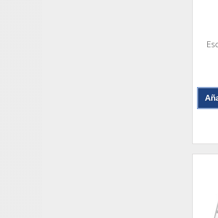
Esc
Aña