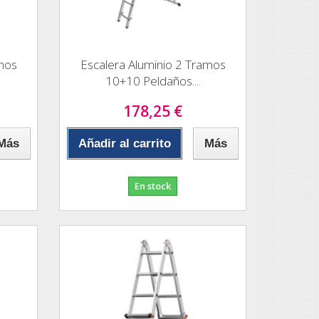
amos
Escalera Aluminio 2 Tramos
10+10 Peldaños....
178,25 €
Más
Añadir al carrito
Más
En stock