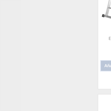
E
Aña