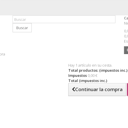
Ca
Ni
Buscar
0,
0,
Es
pra
Hay 1 artículo en su cesta.
Total productos: (impuestos inc.)
Impuestos
0,00 €
Total (impuestos inc.)
Continuar la compra