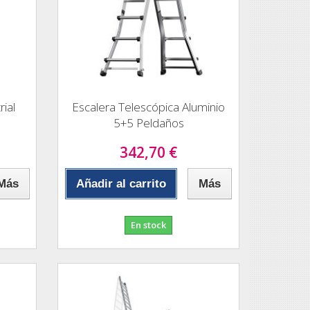
rial
Escalera Telescópica Aluminio
5+5 Peldaños
342,70 €
Más
Añadir al carrito
Más
En stock