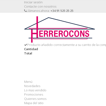
Iniciar sesión
Contacte con nosotros
Llámanos ahora:
+34 91 525 25 25
Producto añadido correctamente a su carrito de la com
Cantidad
Total
Menú
Novedades
Lo mas vendido
Promociones
Quienes somos
Mapa del sitio