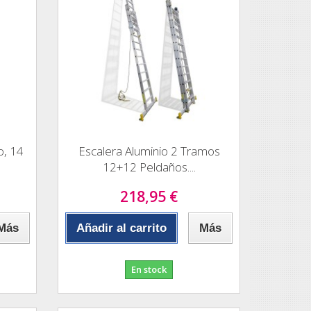
o, 14
Escalera Aluminio 2 Tramos
12+12 Peldaños....
218,95 €
Más
Añadir al carrito
Más
En stock