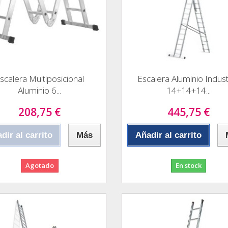
scalera Multiposicional
Escalera Aluminio Indust
Aluminio 6...
14+14+14...
208,75 €
445,75 €
dir al carrito
Más
Añadir al carrito
Agotado
En stock