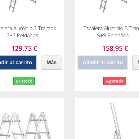
alera Aluminio 2 Tramos
Escalera Aluminio 2 Tr
7+7 Peldaños....
9+9 Peldaños....
129,75 €
158,95 €
dir al carrito
Más
Añadir al carrito
En stock
Agotado