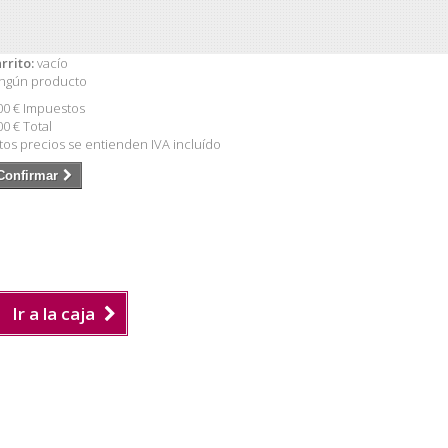
rrito:
vacío
ngún producto
00 €
Impuestos
00 €
Total
tos precios se entienden IVA incluído
Confirmar
Ir a la caja