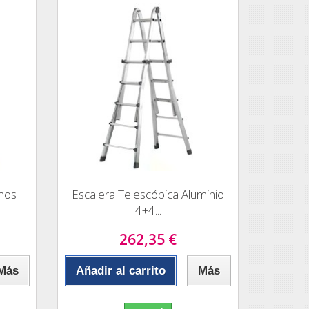
amos
Escalera Telescópica Aluminio
4+4...
262,35 €
Más
Añadir al carrito
Más