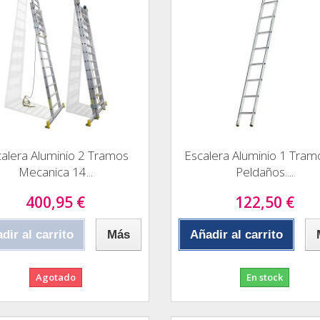
alera Aluminio 2 Tramos
Escalera Aluminio 1 Tram
Mecanica 14...
Peldaños....
400,95 €
122,50 €
dir al carrito
Más
Añadir al carrito
Agotado
En stock