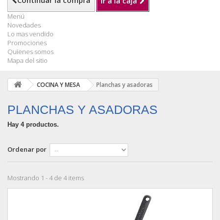
Continuar la compra
Ir a la caja
Menú
Novedades
Lo mas vendido
Promociones
Quienes somos
Mapa del sitio
COCINA Y MESA
Planchas y asadoras
PLANCHAS Y ASADORAS
Hay 4 productos.
Ordenar por
Mostrando 1 - 4 de 4 items