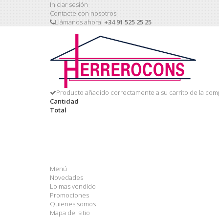
Iniciar sesión
Contacte con nosotros
Llámanos ahora:
+34 91 525 25 25
Producto añadido correctamente a su carrito de la com
Cantidad
Total
Menú
Novedades
Lo mas vendido
Promociones
Quienes somos
Mapa del sitio