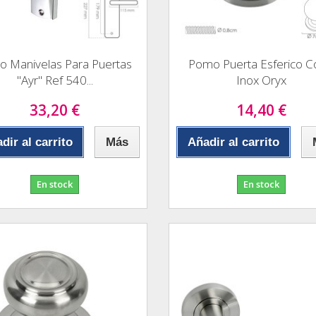
o Manivelas Para Puertas
Pomo Puerta Esferico C
"Ayr" Ref 540...
Inox Oryx
33,20 €
14,40 €
dir al carrito
Más
Añadir al carrito
En stock
En stock