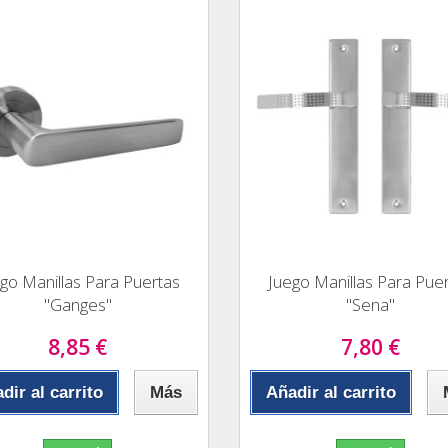
go Manillas Para Puertas
Juego Manillas Para Pue
"Ganges"
"Sena"
8,85 €
7,80 €
dir al carrito
Más
Añadir al carrito