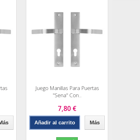
rtas
Juego Manillas Para Puertas
"Sena" Con...
7,80 €
Más
Añadir al carrito
Más