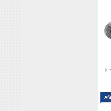
Jue
Aña