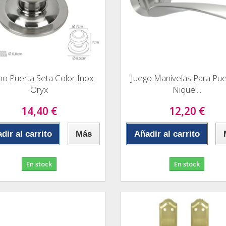
o Puerta Seta Color Inox
Juego Manivelas Para Pue
Oryx
Niquel...
14,40 €
12,20 €
dir al carrito
Más
Añadir al carrito
En stock
En stock