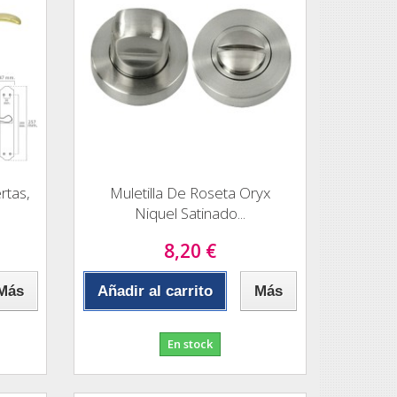
rtas,
Muletilla De Roseta Oryx
Niquel Satinado...
8,20 €
Más
Añadir al carrito
Más
En stock