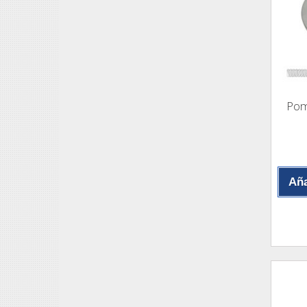
Pom
Aña