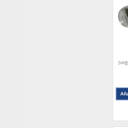
Jueg
Aña