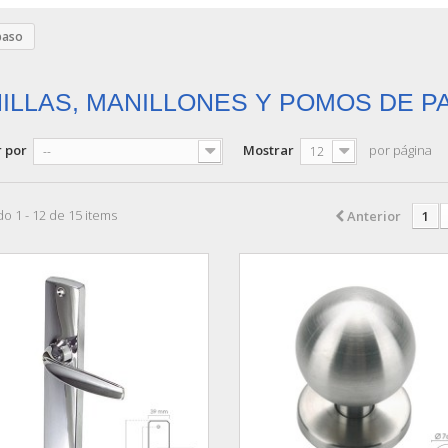
paso
ILLAS, MANILLONES Y POMOS DE 
 por
Mostrar
por página
--
12
o 1 - 12 de 15 items
Anterior
1