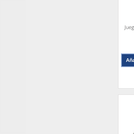
Jueg
Aña