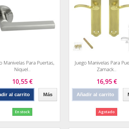
o Manivelas Para Puertas,
Juego Manivelas Para Pue
Niquel...
Zamack...
10,55 €
16,95 €
dir al carrito
Más
Añadir al carrito
En stock
Agotado