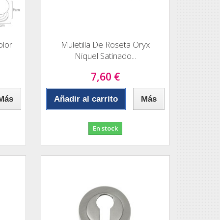
olor
Muletilla De Roseta Oryx
Niquel Satinado...
7,60 €
Más
Añadir al carrito
Más
En stock