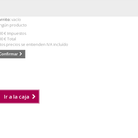
rrito:
vacío
ngún producto
00 €
Impuestos
00 €
Total
tos precios se entienden IVA incluído
Confirmar
Ir a la caja