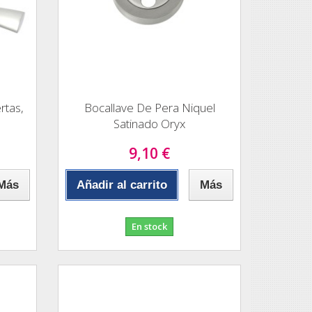
rtas,
Bocallave De Pera Niquel
Satinado Oryx
9,10 €
Más
Añadir al carrito
Más
En stock