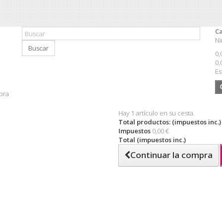
Ca
Ni
Buscar
0,
0,
Es
pra
Hay 1 artículo en su cesta.
Total productos: (impuestos inc.)
Impuestos
0,00 €
Total (impuestos inc.)
Continuar la compra