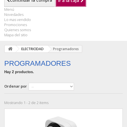
Continuar la compra
Ir a la caja
Menú
Novedades
Lo mas vendido
Promociones
Quienes somos
Mapa del sitio
ELECTRICIDAD
Programadores
PROGRAMADORES
Hay 2 productos.
Ordenar por
Mostrando 1 - 2 de 2 items