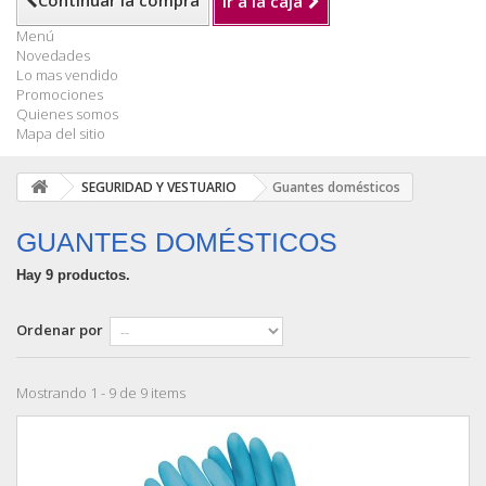
Continuar la compra
Ir a la caja
Menú
Novedades
Lo mas vendido
Promociones
Quienes somos
Mapa del sitio
SEGURIDAD Y VESTUARIO
Guantes domésticos
GUANTES DOMÉSTICOS
Hay 9 productos.
Ordenar por
Mostrando 1 - 9 de 9 items