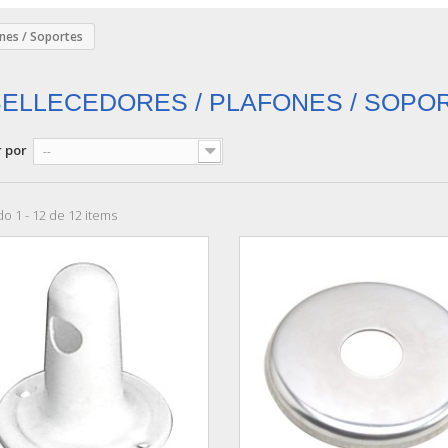
nes / Soportes
ELLECEDORES / PLAFONES / SOPO
 por
--
o 1 - 12 de 12 items