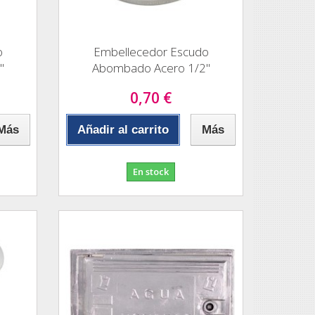
o
Embellecedor Escudo
"
Abombado Acero 1/2"
0,70 €
Más
Añadir al carrito
Más
En stock