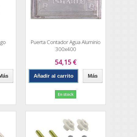
ego
Puerta Contador Agua Aluminio
300x400
54,15 €
Más
Añadir al carrito
Más
En stock