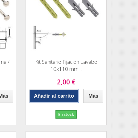
rna /
Kit Sanitario Fijacion Lavabo
10x110 mm....
2,00 €
Más
Añadir al carrito
Más
En stock