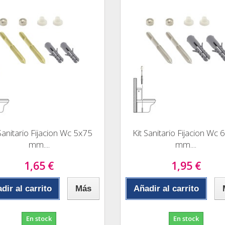
 Sanitario Fijacion Wc 5x75
Kit Sanitario Fijacion Wc 
mm....
mm....
1,65 €
1,95 €
dir al carrito
Más
Añadir al carrito
En stock
En stock