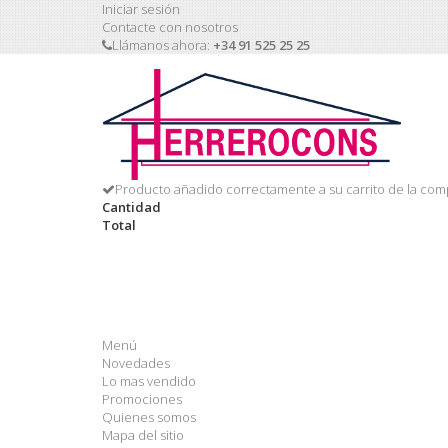
Iniciar sesión
Contacte con nosotros
Llámanos ahora:
+34 91 525 25 25
Producto añadido correctamente a su carrito de la com
Cantidad
Total
Menú
Novedades
Lo mas vendido
Promociones
Quienes somos
Mapa del sitio