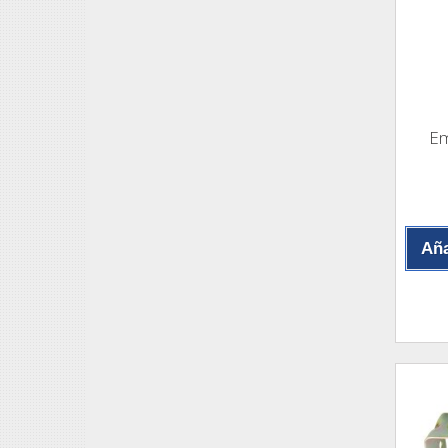
Em
Aña