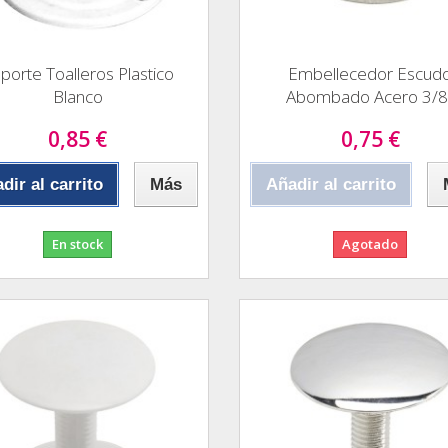
porte Toalleros Plastico
Embellecedor Escud
Blanco
Abombado Acero 3/8
0,85 €
0,75 €
dir al carrito
Más
Añadir al carrito
En stock
Agotado