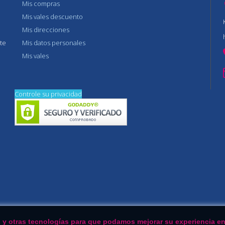
Mis compras
Mis vales descuento
Mis direcciones
te
Mis datos personales
Mis vales
Controle su privacidad
ies y otras tecnologías para que podamos mejorar su experiencia en