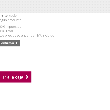
rrito:
vacío
ngún producto
00 €
Impuestos
00 €
Total
tos precios se entienden IVA incluído
Confirmar
Ir a la caja