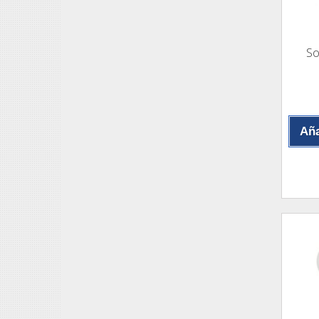
So
Aña