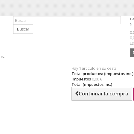
Ca
Ni
Buscar
0,
0,
Es
pra
Hay 1 artículo en su cesta.
Total productos: (impuestos inc.)
Impuestos
0,00 €
Total (impuestos inc.)
Continuar la compra