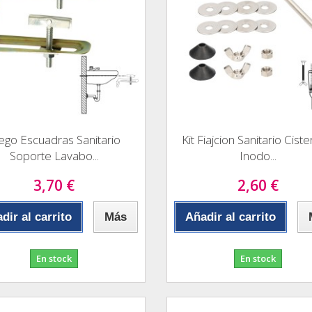
ego Escuadras Sanitario
Kit Fiajcion Sanitario Ciste
Soporte Lavabo...
Inodo...
3,70 €
2,60 €
dir al carrito
Más
Añadir al carrito
En stock
En stock