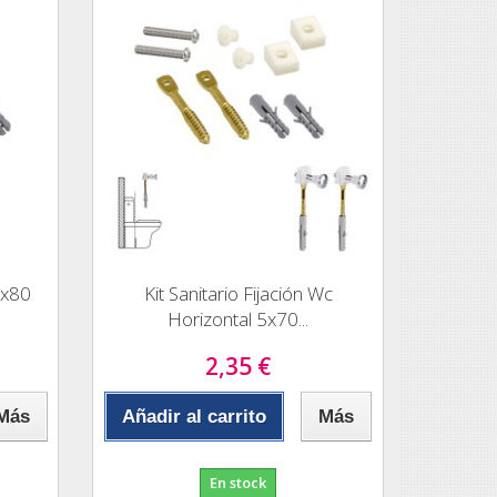
6x80
Kit Sanitario Fijación Wc
Horizontal 5x70...
2,35 €
Más
Añadir al carrito
Más
En stock