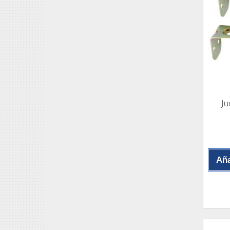
Ju
Aña