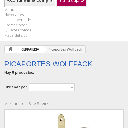
Continuar la compra
Ir a la caja
Menú
Novedades
Lo mas vendido
Promociones
Quienes somos
Mapa del sitio
CERRAJERIA
Picaportes Wolfpack
PICAPORTES WOLFPACK
Hay 8 productos.
Ordenar por
Mostrando 1 - 8 de 8 items