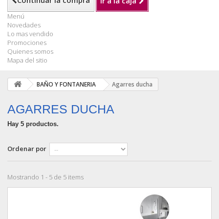
Continuar la compra
Ir a la caja
Menú
Novedades
Lo mas vendido
Promociones
Quienes somos
Mapa del sitio
BAÑO Y FONTANERIA
Agarres ducha
AGARRES DUCHA
Hay 5 productos.
Ordenar por
Mostrando 1 - 5 de 5 items