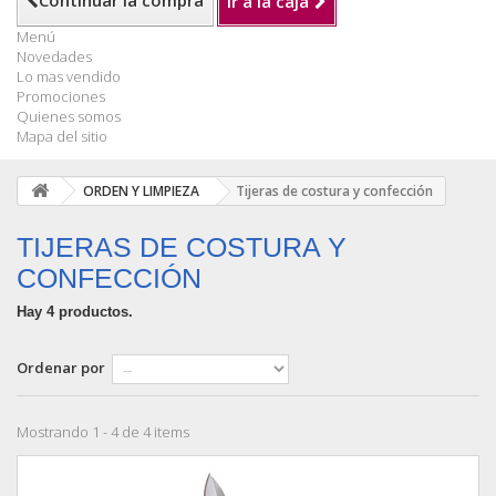
Continuar la compra
Ir a la caja
Menú
Novedades
Lo mas vendido
Promociones
Quienes somos
Mapa del sitio
ORDEN Y LIMPIEZA
Tijeras de costura y confección
TIJERAS DE COSTURA Y
CONFECCIÓN
Hay 4 productos.
Ordenar por
Mostrando 1 - 4 de 4 items