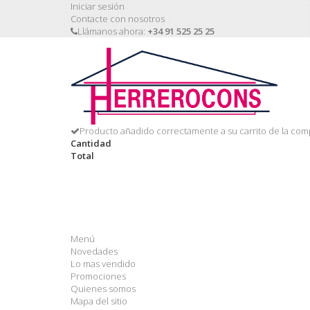
Iniciar sesión
Contacte con nosotros
Llámanos ahora:
+34 91 525 25 25
Producto añadido correctamente a su carrito de la com
Cantidad
Total
Menú
Novedades
Lo mas vendido
Promociones
Quienes somos
Mapa del sitio