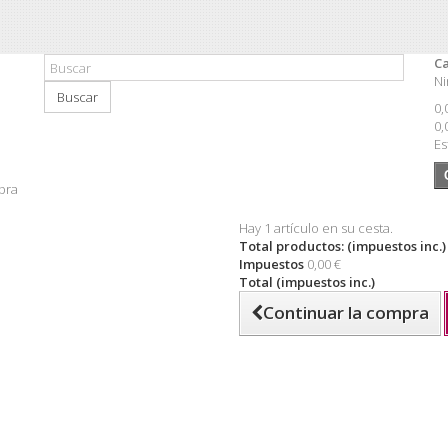
Ca
Ni
Buscar
0,
0,
Es
pra
Hay 1 artículo en su cesta.
Total productos: (impuestos inc.)
Impuestos
0,00 €
Total (impuestos inc.)
Continuar la compra