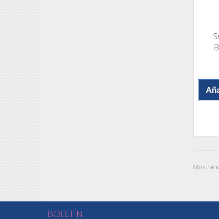
S
B
Aña
Mostrand
BOLETÍN