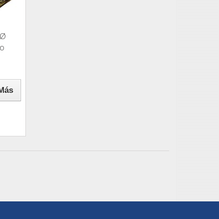
.Ø
do
Más