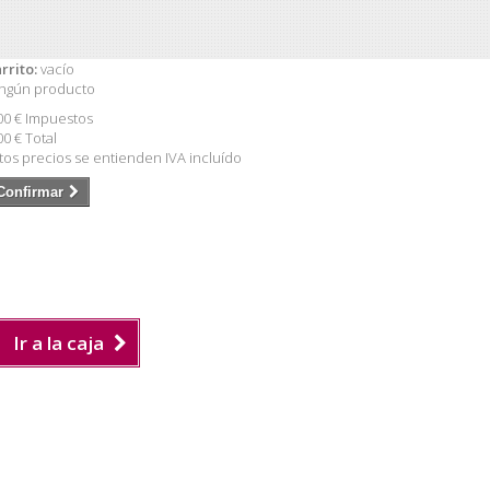
rrito:
vacío
ngún producto
00 €
Impuestos
00 €
Total
tos precios se entienden IVA incluído
Confirmar
Ir a la caja