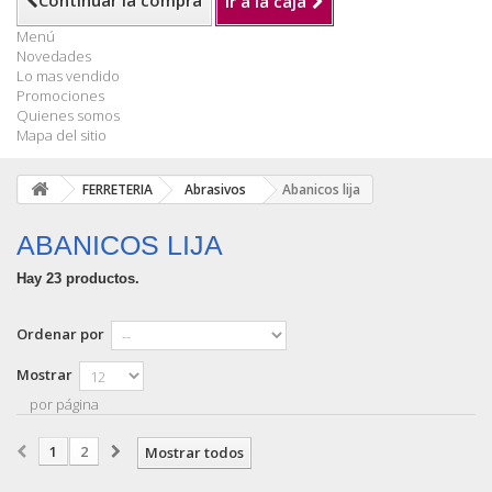
Continuar la compra
Ir a la caja
Menú
Novedades
Lo mas vendido
Promociones
Quienes somos
Mapa del sitio
FERRETERIA
Abrasivos
Abanicos lija
ABANICOS LIJA
Hay 23 productos.
Ordenar por
Mostrar
por página
1
2
Mostrar todos