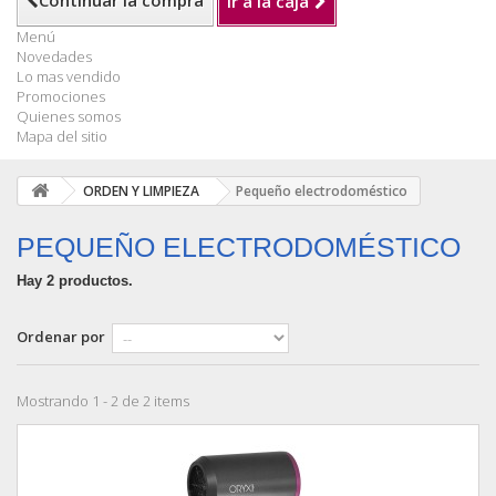
Continuar la compra
Ir a la caja
Menú
Novedades
Lo mas vendido
Promociones
Quienes somos
Mapa del sitio
ORDEN Y LIMPIEZA
Pequeño electrodoméstico
PEQUEÑO ELECTRODOMÉSTICO
Hay 2 productos.
Ordenar por
Mostrando 1 - 2 de 2 items