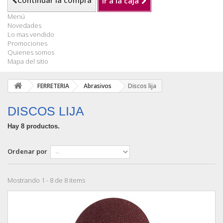
Continuar la compra
Ir a la caja
Menú
Novedades
Lo mas vendido
Promociones
Quienes somos
Mapa del sitio
FERRETERIA
Abrasivos
Discos lija
DISCOS LIJA
Hay 8 productos.
Ordenar por
Mostrando 1 - 8 de 8 items