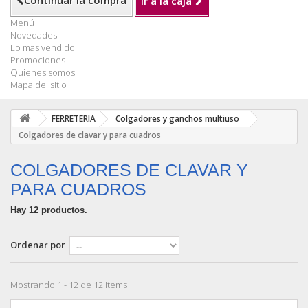
Continuar la compra
Ir a la caja
Menú
Novedades
Lo mas vendido
Promociones
Quienes somos
Mapa del sitio
FERRETERIA
Colgadores y ganchos multiuso
Colgadores de clavar y para cuadros
COLGADORES DE CLAVAR Y
PARA CUADROS
Hay 12 productos.
Ordenar por
Mostrando 1 - 12 de 12 items