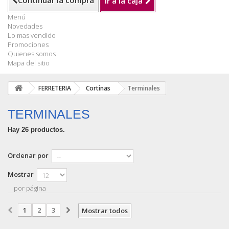
Continuar la compra
Ir a la caja
Menú
Novedades
Lo mas vendido
Promociones
Quienes somos
Mapa del sitio
FERRETERIA
Cortinas
Terminales
TERMINALES
Hay 26 productos.
Ordenar por
Mostrar
por página
1
2
3
Mostrar todos