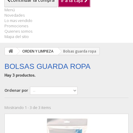
Continuar la compra
Ir a la caja
Menú
Novedades
Lo mas vendido
Promociones
Quienes somos
Mapa del sitio
ORDEN Y LIMPIEZA
Bolsas guarda ropa
BOLSAS GUARDA ROPA
Hay 3 productos.
Ordenar por
Mostrando 1 - 3 de 3 items