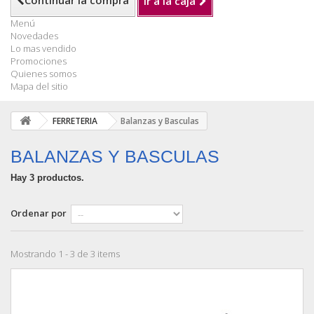
Continuar la compra
Ir a la caja
Menú
Novedades
Lo mas vendido
Promociones
Quienes somos
Mapa del sitio
FERRETERIA
Balanzas y Basculas
BALANZAS Y BASCULAS
Hay 3 productos.
Ordenar por
Mostrando 1 - 3 de 3 items