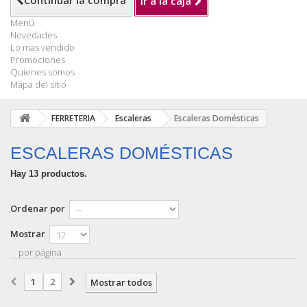
Continuar la compra
Ir a la caja
Menú
Novedades
Lo mas vendido
Promociones
Quienes somos
Mapa del sitio
FERRETERIA
Escaleras
Escaleras Domésticas
ESCALERAS DOMÉSTICAS
Hay 13 productos.
Ordenar por
Mostrar
por página
1
2
Mostrar todos