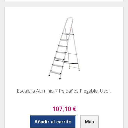
Escalera Aluminio 7 Peldaños Plegable, Uso...
107,10 €
Añadir al carrito
Más