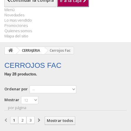
Continuar la compra
Ir a la caja
Menú
Novedades
Lo mas vendido
Promociones
Quienes somos
Mapa del sitio
CERRAJERIA
Cerrojos Fac
CERROJOS FAC
Hay 28 productos.
Ordenar por
Mostrar
por página
1
2
3
Mostrar todos