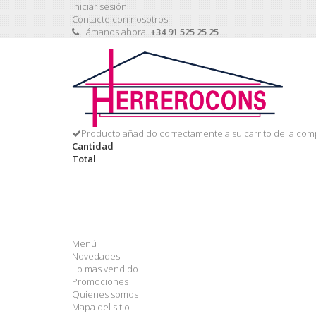
Iniciar sesión
Contacte con nosotros
Llámanos ahora:
+34 91 525 25 25
Producto añadido correctamente a su carrito de la com
Cantidad
Total
Menú
Novedades
Lo mas vendido
Promociones
Quienes somos
Mapa del sitio