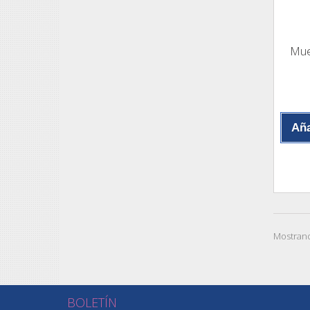
Mue
Aña
Mostrand
BOLETÍN