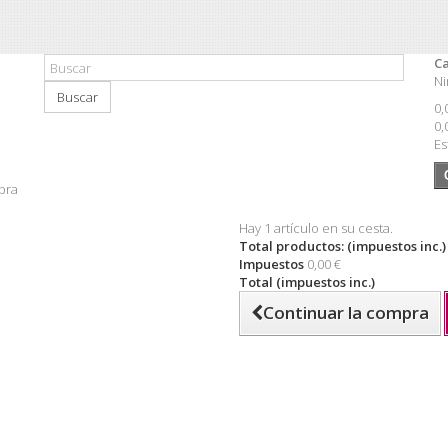
Ca
Ni
Buscar
0,
0,
Es
pra
Hay 1 artículo en su cesta.
Total productos: (impuestos inc.)
Impuestos
0,00 €
Total (impuestos inc.)
Continuar la compra