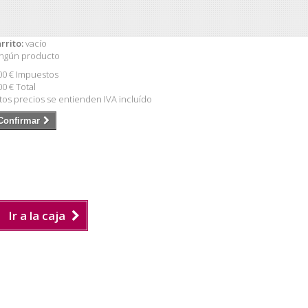
rrito:
vacío
ngún producto
00 €
Impuestos
00 €
Total
tos precios se entienden IVA incluído
Confirmar
Ir a la caja