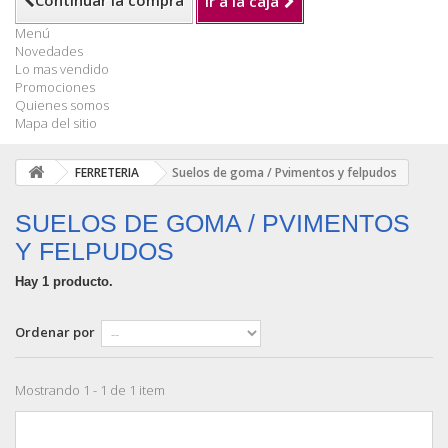
Continuar la compra
Ir a la caja
Menú
Novedades
Lo mas vendido
Promociones
Quienes somos
Mapa del sitio
FERRETERIA
Suelos de goma / Pvimentos y felpudos
SUELOS DE GOMA / PVIMENTOS
Y FELPUDOS
Hay 1 producto.
Ordenar por
Mostrando 1 - 1 de 1 item