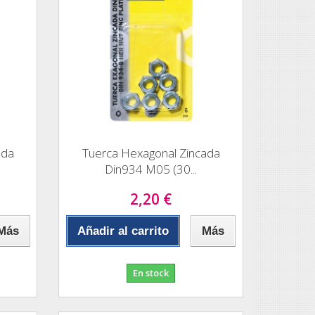
ada
Tuerca Hexagonal Zincada
Din934 M05 (30...
2,20 €
Más
Añadir al carrito
Más
En stock