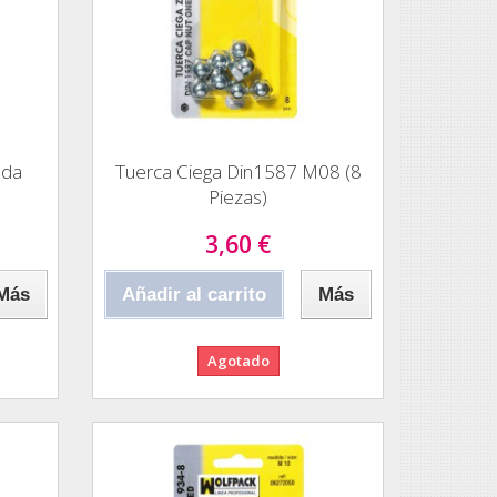
ada
Tuerca Ciega Din1587 M08 (8
Piezas)
3,60 €
Más
Añadir al carrito
Más
Agotado