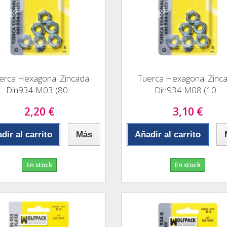
erca Hexagonal Zincada
Tuerca Hexagonal Zinc
Din934 M03 (80...
Din934 M08 (10...
2,20 €
3,10 €
dir al carrito
Más
Añadir al carrito
En stock
En stock