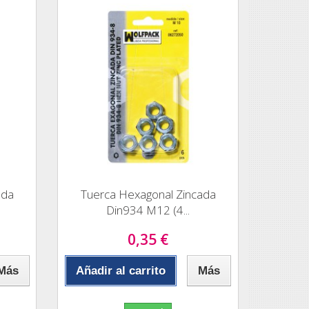
ada
Tuerca Hexagonal Zincada
Din934 M12 (4...
0,35 €
Más
Añadir al carrito
Más