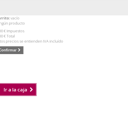
rrito:
vacío
ngún producto
00 €
Impuestos
00 €
Total
tos precios se entienden IVA incluído
Confirmar
Ir a la caja