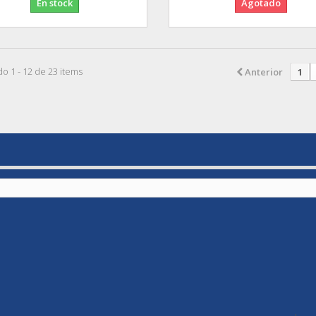
En stock
Agotado
o 1 - 12 de 23 items
Anterior
1