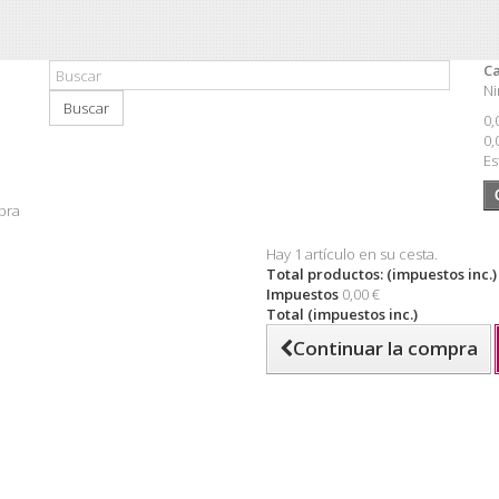
Ca
Ni
Buscar
0,
0,
Es
pra
Hay 1 artículo en su cesta.
Total productos: (impuestos inc.)
Impuestos
0,00 €
Total (impuestos inc.)
Continuar la compra