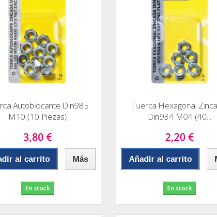
rca Autoblocante Din985
Tuerca Hexagonal Zinc
M10 (10 Piezas)
Din934 M04 (40...
3,80 €
2,20 €
dir al carrito
Más
Añadir al carrito
En stock
En stock