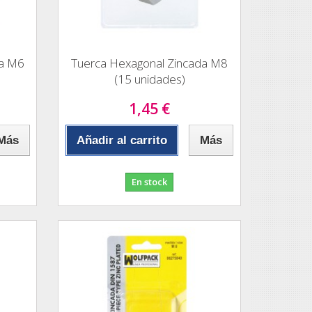
da M6
Tuerca Hexagonal Zincada M8
(15 unidades)
1,45 €
Más
Añadir al carrito
Más
En stock