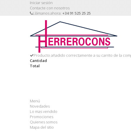
Iniciar sesión
Contacte con nosotros
Llámanos ahora:
+34 91 525 25 25
Producto añadido correctamente a su carrito de la com
Cantidad
Total
Menú
Novedades
Lo mas vendido
Promociones
Quienes somos
Mapa del sitio