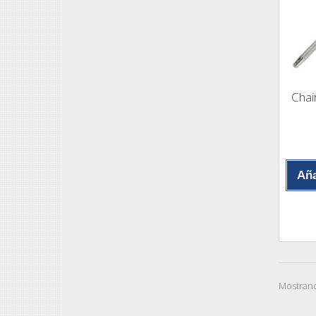
Chai
Aña
Mostrand