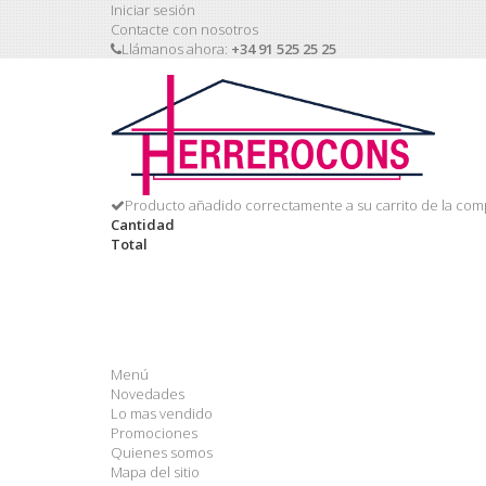
Iniciar sesión
Contacte con nosotros
Llámanos ahora:
+34 91 525 25 25
Producto añadido correctamente a su carrito de la com
Cantidad
Total
Menú
Novedades
Lo mas vendido
Promociones
Quienes somos
Mapa del sitio