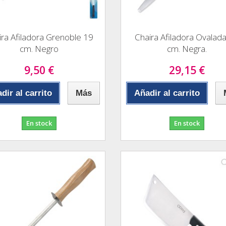
ira Afiladora Grenoble 19
Chaira Afiladora Ovalad
cm. Negro
cm. Negra.
9,50 €
29,15 €
dir al carrito
Más
Añadir al carrito
En stock
En stock