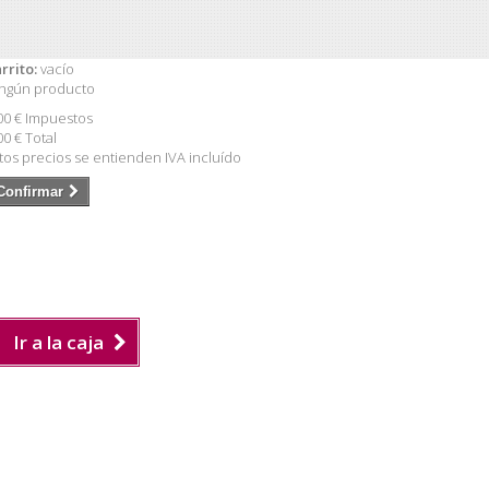
rrito:
vacío
ngún producto
00 €
Impuestos
00 €
Total
tos precios se entienden IVA incluído
Confirmar
Ir a la caja