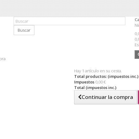
Ca
Ni
Buscar
0,
0,
Es
pra
Hay 1 artículo en su cesta.
Total productos: (impuestos inc.)
Impuestos
0,00 €
Total (impuestos inc.)
Continuar la compra