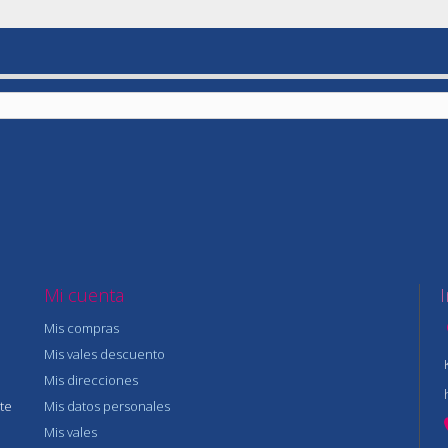
Mi cuenta
Mis compras
Mis vales descuento
Mis direcciones
te
Mis datos personales
Mis vales