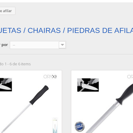
e afilar
UETAS / CHAIRAS / PIEDRAS DE AFI
 por
--
o 1 - 6 de 6 items