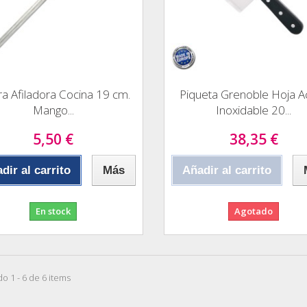
ra Afiladora Cocina 19 cm.
Piqueta Grenoble Hoja A
Mango...
Inoxidable 20...
5,50 €
38,35 €
dir al carrito
Más
Añadir al carrito
En stock
Agotado
o 1 - 6 de 6 items