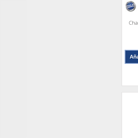
Cha
Aña