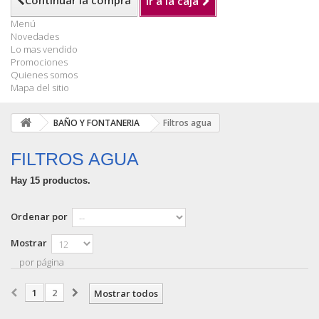
Continuar la compra
Ir a la caja
Menú
Novedades
Lo mas vendido
Promociones
Quienes somos
Mapa del sitio
BAÑO Y FONTANERIA
Filtros agua
FILTROS AGUA
Hay 15 productos.
Ordenar por
Mostrar
por página
1
2
Mostrar todos