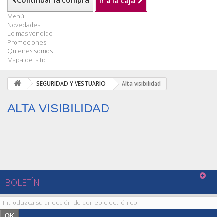
Continuar la compra
Ir a la caja
Menú
Novedades
Lo mas vendido
Promociones
Quienes somos
Mapa del sitio
SEGURIDAD Y VESTUARIO
Alta visibilidad
ALTA VISIBILIDAD
BOLETÍN
OK