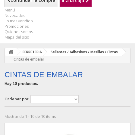
Continuar la compra
Ir a la caja
Menú
Novedades
Lo mas vendido
Promociones
Quienes somos
Mapa del sitio
FERRETERIA
Sellantes / Adhesivos / Masillas / Cintas
Cintas de embalar
CINTAS DE EMBALAR
Hay 10 productos.
Ordenar por
Mostrando 1 - 10 de 10 items