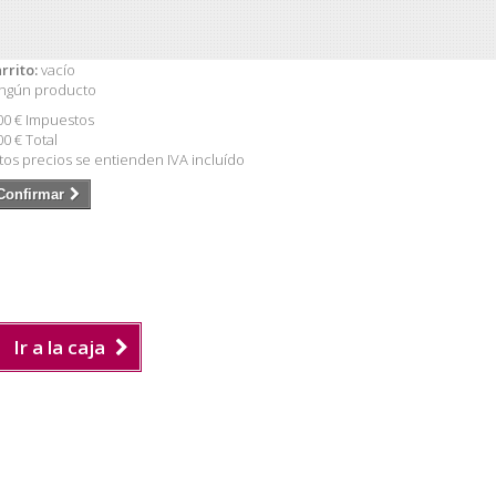
rrito:
vacío
ngún producto
00 €
Impuestos
00 €
Total
tos precios se entienden IVA incluído
Confirmar
Ir a la caja