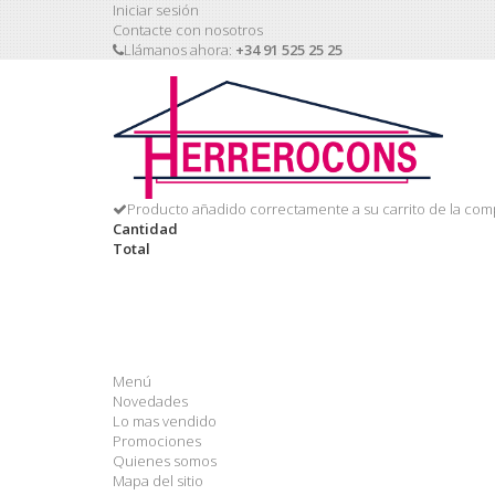
Iniciar sesión
Contacte con nosotros
Llámanos ahora:
+34 91 525 25 25
Producto añadido correctamente a su carrito de la com
Cantidad
Total
Menú
Novedades
Lo mas vendido
Promociones
Quienes somos
Mapa del sitio