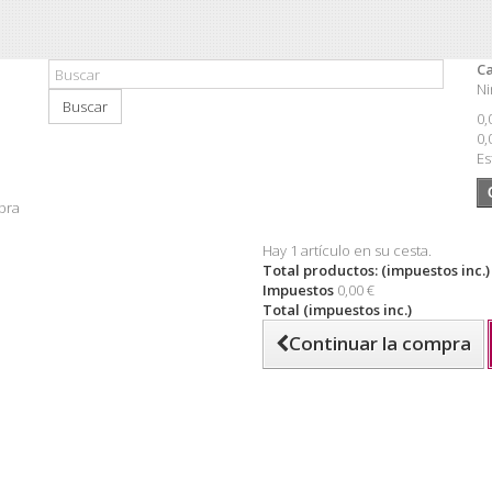
Ca
Ni
Buscar
0,
0,
Es
pra
Hay 1 artículo en su cesta.
Total productos: (impuestos inc.)
Impuestos
0,00 €
Total (impuestos inc.)
Continuar la compra