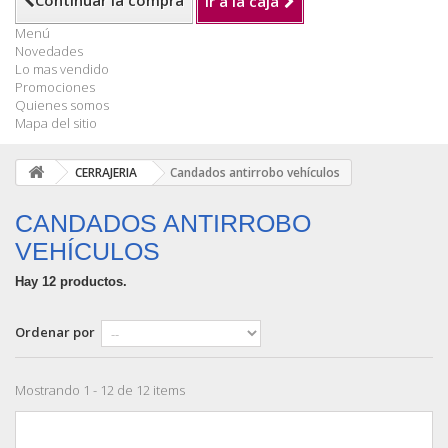
Continuar la compra
Ir a la caja
Menú
Novedades
Lo mas vendido
Promociones
Quienes somos
Mapa del sitio
CERRAJERIA
Candados antirrobo vehículos
CANDADOS ANTIRROBO
VEHÍCULOS
Hay 12 productos.
Ordenar por
Mostrando 1 - 12 de 12 items