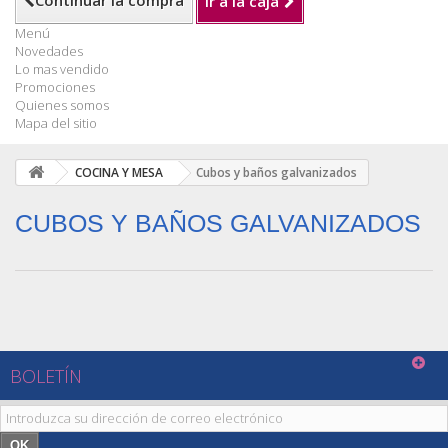
Continuar la compra
Ir a la caja
Menú
Novedades
Lo mas vendido
Promociones
Quienes somos
Mapa del sitio
COCINA Y MESA
Cubos y baños galvanizados
CUBOS Y BAÑOS GALVANIZADOS
BOLETÍN
OK