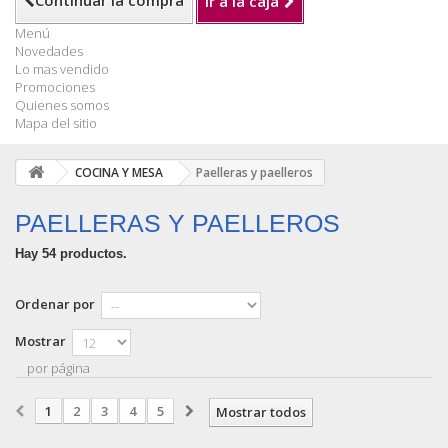
Continuar la compra
Ir a la caja
Menú
Novedades
Lo mas vendido
Promociones
Quienes somos
Mapa del sitio
COCINA Y MESA
Paelleras y paelleros
PAELLERAS Y PAELLEROS
Hay 54 productos.
Ordenar por
Mostrar
por página
1
2
3
4
5
Mostrar todos