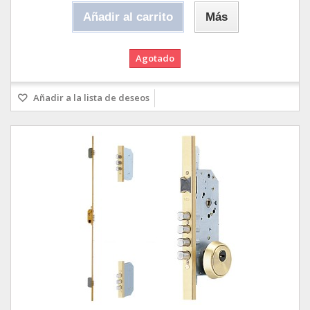
Añadir al carrito
Más
Agotado
Añadir a la lista de deseos