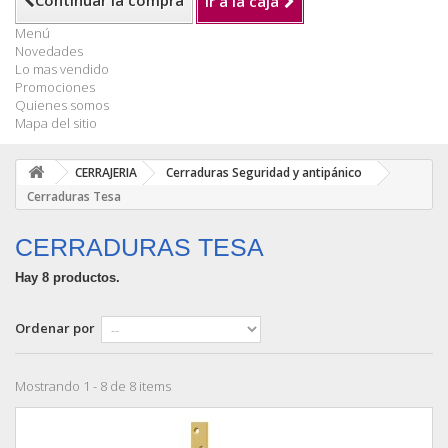
Continuar la compra
Ir a la caja
Menú
Novedades
Lo mas vendido
Promociones
Quienes somos
Mapa del sitio
CERRAJERIA
Cerraduras Seguridad y antipánico
Cerraduras Tesa
CERRADURAS TESA
Hay 8 productos.
Ordenar por
Mostrando 1 - 8 de 8 items