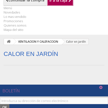
Continuar la compra
Ir a la caja
Menú
Novedades
Lo mas vendido
Promociones
Quienes somos
Mapa del sitio
VENTILACION Y CALEFACCION
Calor en jardín
CALOR EN JARDÍN
BOLETÍN
OK