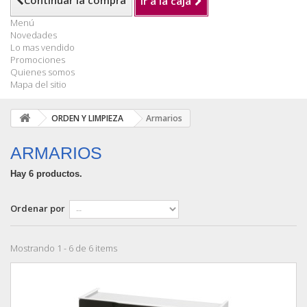
Continuar la compra
Ir a la caja
Menú
Novedades
Lo mas vendido
Promociones
Quienes somos
Mapa del sitio
ORDEN Y LIMPIEZA
Armarios
ARMARIOS
Hay 6 productos.
Ordenar por
Mostrando 1 - 6 de 6 items